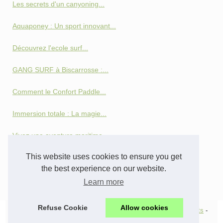
Les secrets d'un canyoning...
Aquaponey : Un sport innovant...
Découvrez l'ecole surf...
GANG SURF à Biscarrosse :...
Comment le Confort Paddle...
Immersion totale : La magie...
Vivez une aventure maritime...
This website uses cookies to ensure you get
Optimisez le chauffage de...
the best experience on our website.
Arteka : votre guide...
Learn more
Refuse Cookie
Allow cookies
© 2026
Bias-wakesurf.com
-
Most Requested
-
Table of Contents
-
Cookies Policy
-
RSS