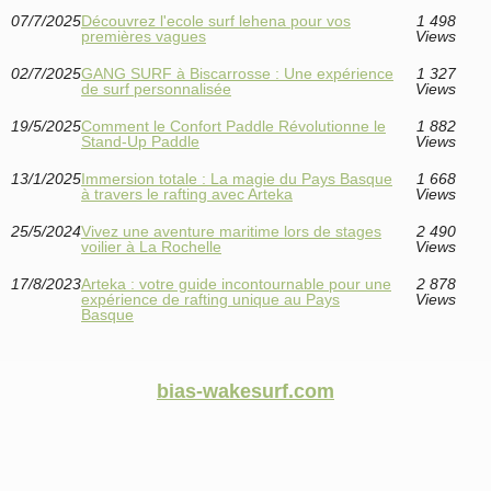
07/7/2025
Découvrez l'ecole surf lehena pour vos
1 498
premières vagues
Views
02/7/2025
GANG SURF à Biscarrosse : Une expérience
1 327
de surf personnalisée
Views
19/5/2025
Comment le Confort Paddle Révolutionne le
1 882
Stand-Up Paddle
Views
13/1/2025
Immersion totale : La magie du Pays Basque
1 668
à travers le rafting avec Arteka
Views
25/5/2024
Vivez une aventure maritime lors de stages
2 490
voilier à La Rochelle
Views
17/8/2023
Arteka : votre guide incontournable pour une
2 878
expérience de rafting unique au Pays
Views
Basque
bias-wakesurf.com