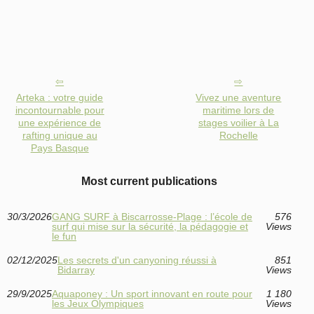
Arteka : votre guide
Vivez une aventure
incontournable pour
maritime lors de
une expérience de
stages voilier à La
rafting unique au
Rochelle
Pays Basque
Most current publications
30/3/2026
GANG SURF à Biscarrosse-Plage : l’école de
576
surf qui mise sur la sécurité, la pédagogie et
Views
le fun
02/12/2025
Les secrets d'un canyoning réussi à
851
Bidarray
Views
29/9/2025
Aquaponey : Un sport innovant en route pour
1 180
les Jeux Olympiques
Views