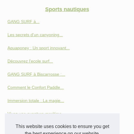
Sports nautiques
GANG SURF à...
Les secrets d'un canyoning...
Aquaponey : Un sport innovant...
Découvrez l'ecole surf...
GANG SURF à Biscarrosse :...
Comment le Confort Paddle...
Immersion totale : La magie...
Vivez une aventure maritime...
This website uses cookies to ensure you get
Optimisez le chauffage de...
the best experience on our website.