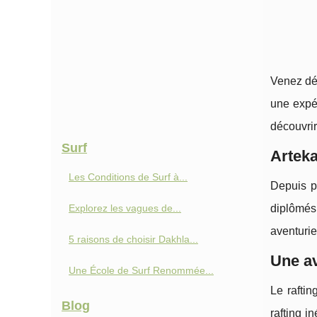
Venez déc
une expé
découvrir
Surf
Arteka
Les Conditions de Surf à...
Depuis p
Explorez les vagues de...
diplômés
aventurie
5 raisons de choisir Dakhla...
Une av
Une École de Surf Renommée...
Le raftin
Blog
rafting i