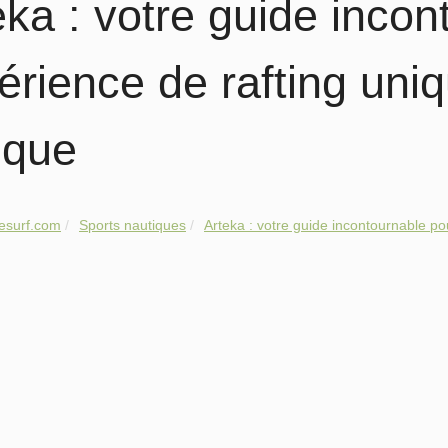
eka : votre guide inco
érience de rafting uni
sque
esurf.com
Sports nautiques
Arteka : votre guide incontournable po