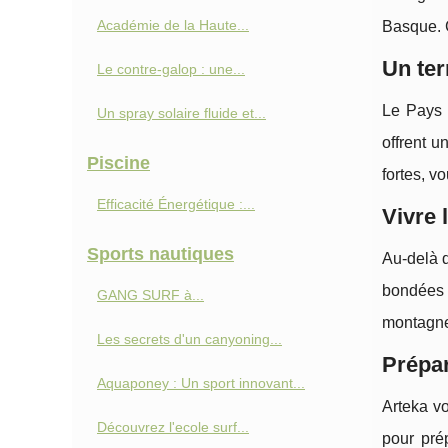
Académie de la Haute...
Basque. C
Un ter
Le contre-galop : une...
Le Pays B
Un spray solaire fluide et...
offrent u
Piscine
fortes, v
Efficacité Énergétique :...
Vivre 
Sports nautiques
Au-delà d
bondées 
GANG SURF à...
montagnes
Les secrets d'un canyoning...
Prépar
Aquaponey : Un sport innovant...
Arteka vo
Découvrez l'ecole surf...
pour prép