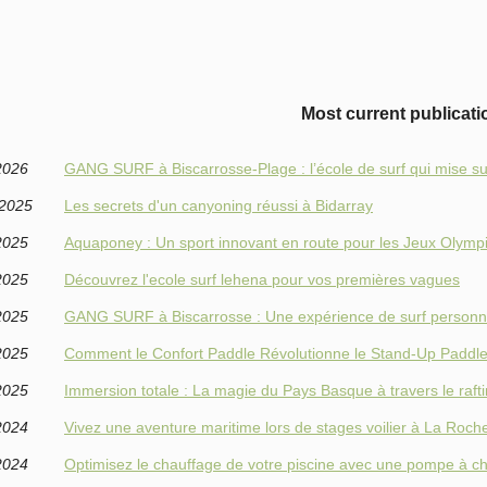
Most current publicati
2026
GANG SURF à Biscarrosse-Plage : l’école de surf qui mise sur 
/2025
Les secrets d'un canyoning réussi à Bidarray
2025
Aquaponey : Un sport innovant en route pour les Jeux Olymp
2025
Découvrez l'ecole surf lehena pour vos premières vagues
2025
GANG SURF à Biscarrosse : Une expérience de surf personn
2025
Comment le Confort Paddle Révolutionne le Stand-Up Paddl
2025
Immersion totale : La magie du Pays Basque à travers le raft
2024
Vivez une aventure maritime lors de stages voilier à La Roche
2024
Optimisez le chauffage de votre piscine avec une pompe à c