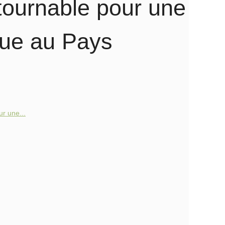
ntournable pour une
que au Pays
ur une...