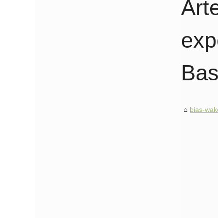
Art
exp
Ba
bias-wak